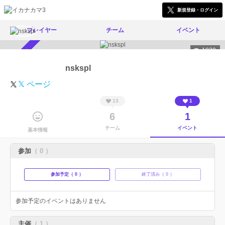
新規登録・ログイン
プレイヤー
チーム
イベント
1029
スカウト受付中
nskspl
𝕏 ページ
13
1
6
1
チーム
イベント
基本情報
参加
（ 0 ）
参加予定（ 0 ）
終了済み（ 0 ）
参加予定のイベントはありません
主催
（ 1 ）