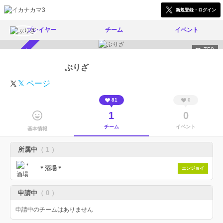
新規登録・ログイン
プレイヤー
チーム
イベント
758
スカウト受付中
ぶりざ
𝕏 ページ
81
0
1
0
チーム
イベント
基本情報
所属中
（ 1 ）
＊酒場＊
エンジョイ
申請中
（ 0 ）
申請中のチームはありません