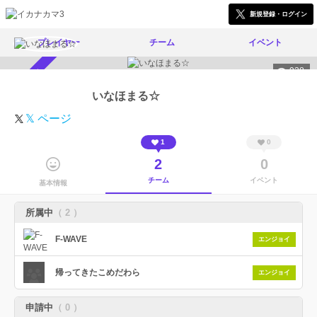
新規登録・ログイン
プレイヤー
チーム
イベント
928
スカウト受付中
いなほまる☆
𝕏 ページ
1
0
2
0
チーム
イベント
基本情報
所属中
（ 2 ）
F-WAVE
エンジョイ
帰ってきたこめだわら
エンジョイ
申請中
（ 0 ）