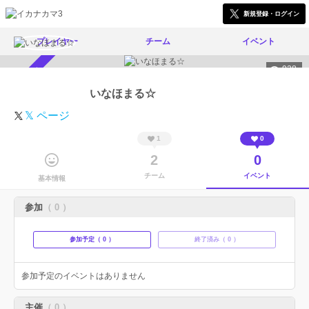
新規登録・ログイン
プレイヤー
チーム
イベント
928
スカウト受付中
いなほまる☆
𝕏 ページ
1
0
2
0
チーム
イベント
基本情報
参加
（ 0 ）
参加予定（ 0 ）
終了済み（ 0 ）
参加予定のイベントはありません
主催
（ 0 ）