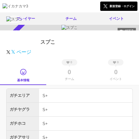
新規登録・ログイン
プレイヤー
チーム
イベント
4657
スカウト受付中
スプこ
𝕏 ページ
0
0
0
0
チーム
イベント
基本情報
ガチエリア
S+
ガチヤグラ
S+
ガチホコ
S+
ガチアサリ
S+