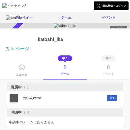
新規登録・ログイン
プレイヤー
チーム
イベント
1054
スカウト受付中
katoshi_ika
𝕏 ページ
0
0
1
0
チーム
イベント
基本情報
所属中
（ 1 ）
のいんwithE
ガチ
申請中
（ 0 ）
申請中のチームはありません