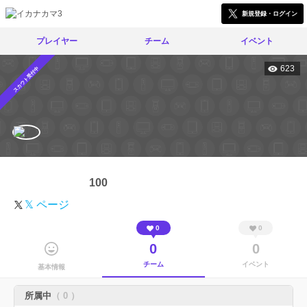
新規登録・ログイン
プレイヤー
チーム
イベント
623
スカウト受付中
100
𝕏 ページ
0
0
0
0
チーム
イベント
基本情報
所属中
（ 0 ）