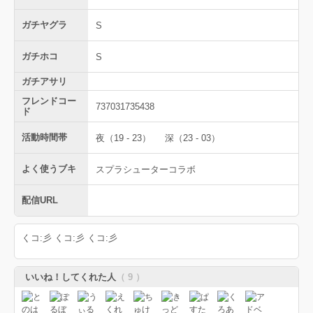
ガチヤグラ
S
ガチホコ
S
ガチアサリ
フレンドコー
737031735438
ド
活動時間帯
夜（19 - 23）
深（23 - 03）
よく使うブキ
スプラシューターコラボ
配信URL
くコ:彡 くコ:彡 くコ:彡
いいね！してくれた人
（ 9 ）