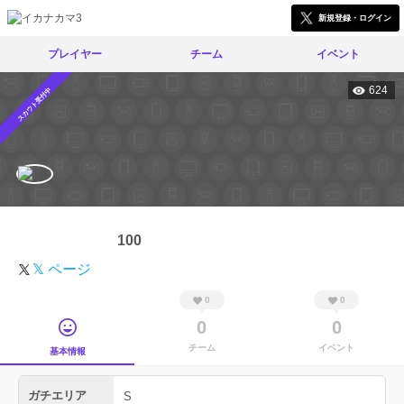
新規登録・ログイン
プレイヤー
チーム
イベント
624
スカウト受付中
100
𝕏 ページ
0
0
0
0
チーム
イベント
基本情報
ガチエリア
S