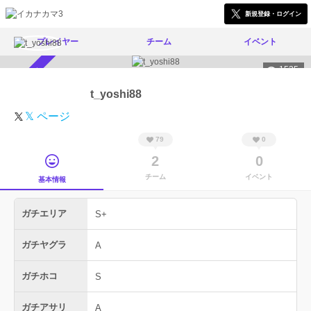
新規登録・ログイン
プレイヤー
チーム
イベント
1535
スカウト受付中
t_yoshi88
𝕏 ページ
79
0
2
0
チーム
イベント
基本情報
ガチエリア
S+
ガチヤグラ
A
ガチホコ
S
ガチアサリ
A