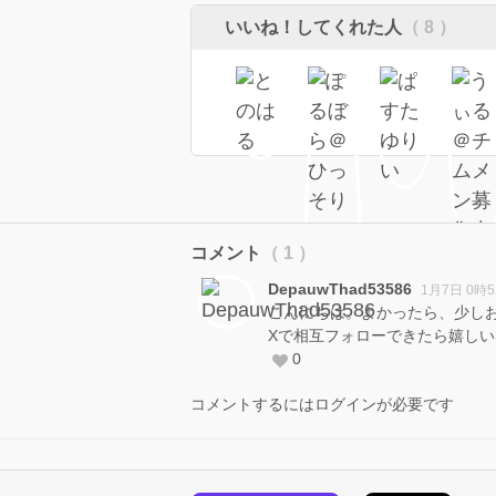
いいね！してくれた人
（ 8 ）
コメント
（ 1 ）
DepauwThad53586
1月7日 0時
こんにちは。よかったら、少し
Xで相互フォローできたら嬉し
0
コメントするにはログインが必要です