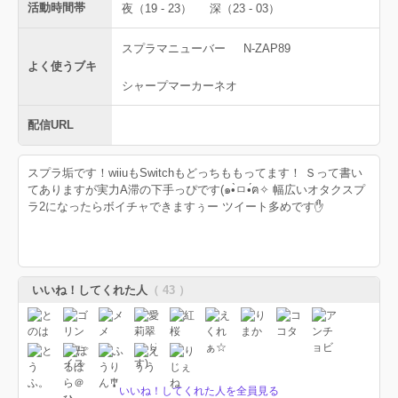
活動時間帯
夜（19 - 23）
深（23 - 03）
スプラマニューバー
N-ZAP89
よく使うブキ
シャープマーカーネオ
配信URL
スプラ垢です！wiiuもSwitchもどっちももってます！ Ｓって書い
てありますが実力A滞の下手っぴです(๑•̀ㅁ•́ฅ✧ 幅広いオタクスプ
ラ2になったらボイチャできますぅー ツイート多めです✋
いいね！してくれた人
（ 43 ）
いいね！してくれた人を全員見る