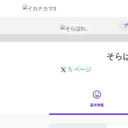
プ
そら
𝕏 ページ
基本情報