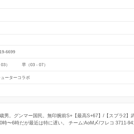
19-6699
 03）
早（03 - 07）
シューターコラボ
れ。24歳男。グンマー国民。無印腕前S+【最高S+67】/【スプラ
時〜6時だが最近は特に遅い。 チーム:AoM〆/フレコ 3711-9419