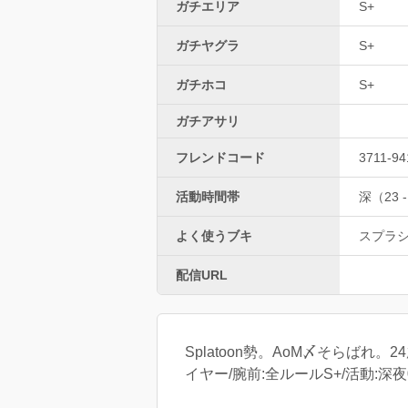
ガチエリア
S+
ガチヤグラ
S+
ガチホコ
S+
ガチアサリ
フレンドコード
3711-94
活動時間帯
深（23 -
よく使うブキ
スプラ
配信URL
Splatoon勢。AoM〆そらば
イヤー/腕前:全ルールS+/活動:深夜0