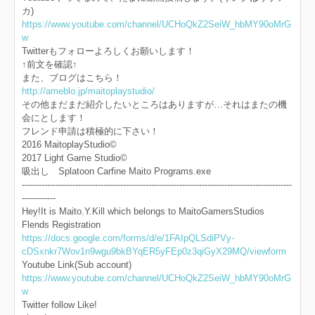
カ)
https://www.youtube.com/channel/UCHoQkZ2SeiW_hbMY90oMrG
w
Twitterもフォローよろしくお願いします！
↑前文を確認↑
また、ブログはこちら！
http://ameblo.jp/maitoplaystudio/
その他まだまだ紹介したいところはありますが…それはまたの機
会にとします！
フレンド申請は積極的に下さい！
2016 MaitoplayStudio©
2017 Light Game Studio©
吸出し Splatoon Carfine Maito Programs.exe
------------------------------------------------------------------------------------------------
------------
Hey!It is Maito.Y.Kill which belongs to MaitoGamersStudios
Flends Registration
https://docs.google.com/forms/d/e/1FAIpQLSdiPVy-
cDSxnkr7Wov1n9wgu9bkBYqER5yFEp0z3qiGyX29MQ/viewform
Youtube Link(Sub account)
https://www.youtube.com/channel/UCHoQkZ2SeiW_hbMY90oMrG
w
Twitter follow Like!