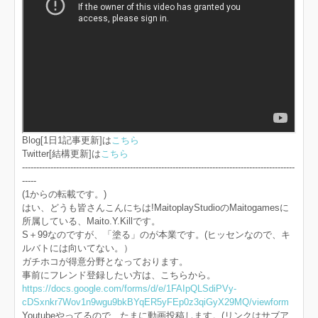
Blog[1日1記事更新]は
こちら
Twitter[結構更新]は
こちら
------------------------------------------------------------------------------------------------
-----
(1からの転載です。)
はい、どうも皆さんこんにちは!MaitoplayStudioのMaitogamesに
所属している、Maito.Y.Killです。
S＋99なのですが、「塗る」のが本業です。(ヒッセンなので、キ
ルバトには向いてない。）
ガチホコが得意分野となっております。
事前にフレンド登録したい方は、こちらから。
https://docs.google.com/forms/d/e/1FAIpQLSdiPVy-
cDSxnkr7Wov1n9wgu9bkBYqER5yFEp0z3qiGyX29MQ/viewform
Youtubeやってるので、たまに動画投稿します。(リンクはサブア