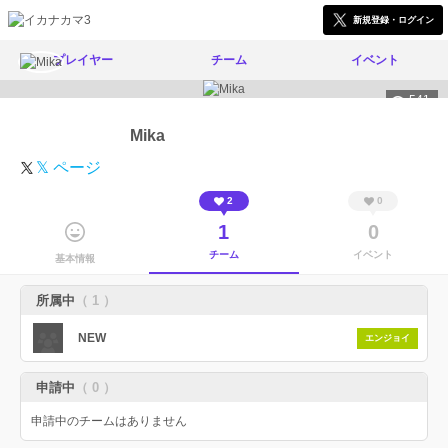
新規登録・ログイン
プレイヤー
チーム
イベント
541
Mika
𝕏 ページ
2
0
1
0
チーム
イベント
基本情報
所属中
（ 1 ）
NEW
エンジョイ
申請中
（ 0 ）
申請中のチームはありません