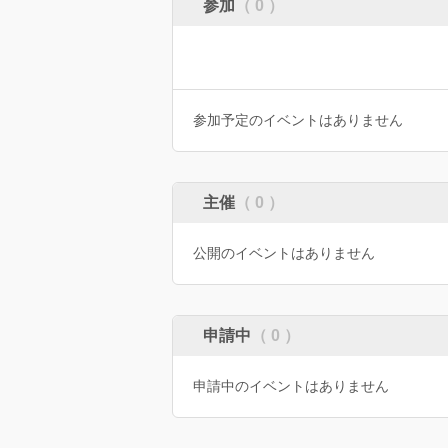
参加
（ 0 ）
参加予定のイベントはありません
主催
（ 0 ）
公開のイベントはありません
申請中
（ 0 ）
申請中のイベントはありません