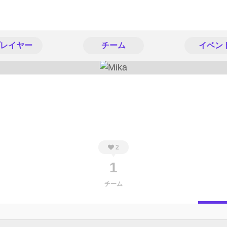
レイヤー
チーム
イベン
2
1
チーム