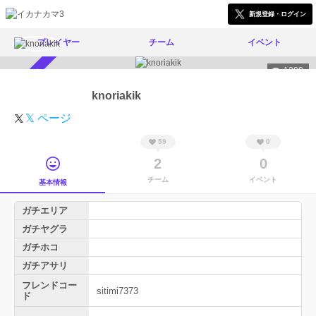
新規登録・ログイン
プレイヤー
チーム
イベント
1209
スカウト受付中
knoriakik
𝕏 ページ
59
0
2
0
チーム
イベント
基本情報
ガチエリア
ガチヤグラ
ガチホコ
ガチアサリ
フレンドコー
sitimi7373
ド