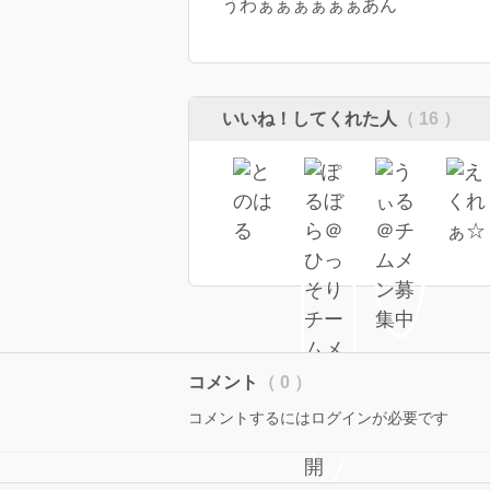
うわぁぁぁぁぁぁあん
いいね！してくれた人
（ 16 ）
コメント
（ 0 ）
コメントするにはログインが必要です