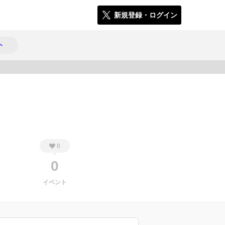
新規登録・ログイン
ト
1814
0
0
イベント