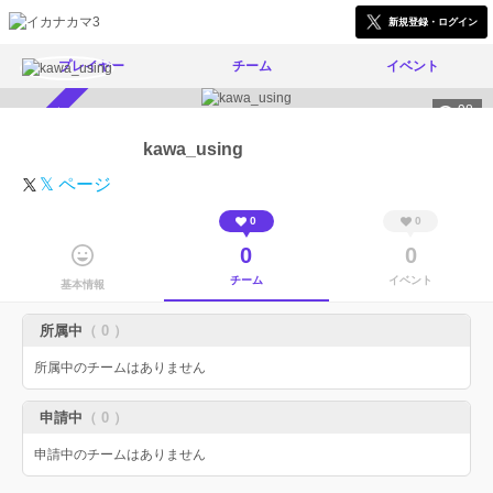
新規登録・ログイン
プレイヤー
チーム
イベント
98
スカウト受付中
kawa_using
𝕏 ページ
0
0
0
0
チーム
イベント
基本情報
所属中
（ 0 ）
所属中のチームはありません
申請中
（ 0 ）
申請中のチームはありません