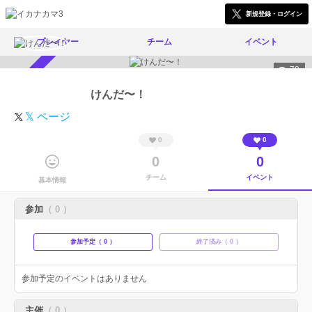
新規登録・ログイン
プレイヤー
チーム
イベント
79
スカウト受付中
けんだ〜！
𝕏 ページ
0
0
0
0
チーム
イベント
基本情報
参加
（ 0 ）
参加予定（ 0 ）
終了済み（ 0 ）
参加予定のイベントはありません
主催
（ 0 ）