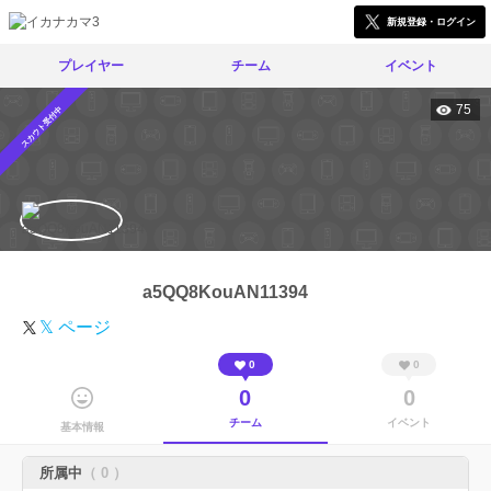
新規登録・ログイン
プレイヤー
チーム
イベント
75
スカウト受付中
a5QQ8KouAN11394
𝕏 ページ
0
0
0
0
チーム
イベント
基本情報
所属中
（ 0 ）