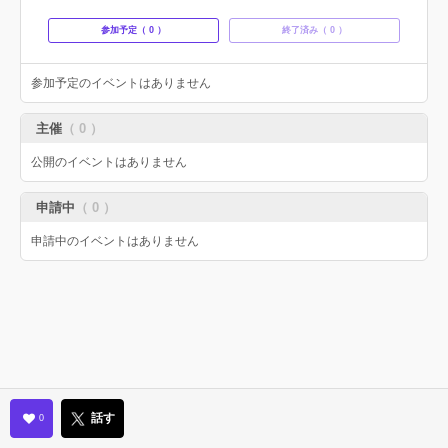
参加予定（ 0 ）
終了済み（ 0 ）
参加予定のイベントはありません
主催
（ 0 ）
公開のイベントはありません
申請中
（ 0 ）
申請中のイベントはありません
話す
0