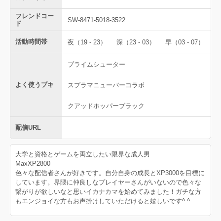
フレンドコー
SW-8471-5018-3522
ド
活動時間帯
夜（19 - 23）
深（23 - 03）
早（03 - 07）
プライムシューター
よく使うブキ
スプラマニューバーコラボ
クアッドホッパーブラック
配信URL
大学と資格とゲームを両立したい限界な成人男
MaxXP2800
色々な配信者さんが好きです。自分自身の成長とXP3000を目標に
しています。界隈に仲良しなプレイヤーさんがいないので色々な
繋がりが欲しいなと思いイカナカマを始めてみました！ガチな方
もエンジョイな方もお声掛けしていただけると嬉しいです^ ^