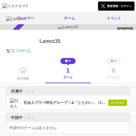
新規登録・ログイン
プレイヤー
チーム
イベント
148
スカウト受付中
Lamoz35
𝕏 ページ
8
0
1
0
チーム
イベント
基本情報
所属中
（ 1 ）
社会人プラベ特化グループ！♨️「ととのい」（25歳以上、最高パワー1900-2399）。
エンジョイ
申請中
（ 0 ）
申請中のチームはありません