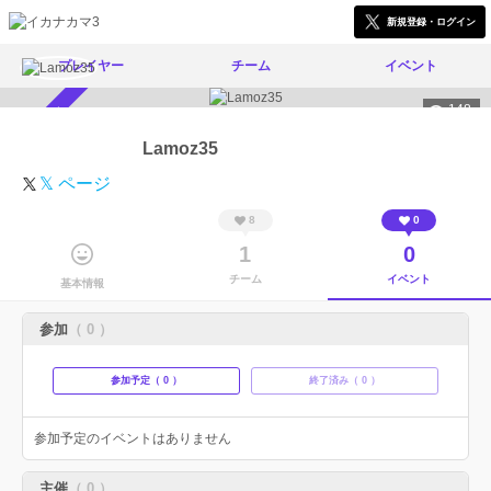
新規登録・ログイン
プレイヤー
チーム
イベント
148
スカウト受付中
Lamoz35
𝕏 ページ
8
0
1
0
チーム
イベント
基本情報
参加
（ 0 ）
参加予定（ 0 ）
終了済み（ 0 ）
参加予定のイベントはありません
主催
（ 0 ）