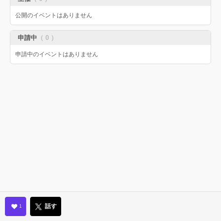
公開のイベントはありません
申請中
（ 0 ）
申請中のイベントはありません
話す
1