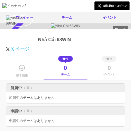
新規登録・ログイン
プレイヤー
チーム
イベント
894
スカウト受付中
Nhà Cái 68WIN
𝕏 ページ
0
0
0
0
チーム
イベント
基本情報
所属中
（ 0 ）
所属中のチームはありません
申請中
（ 0 ）
申請中のチームはありません