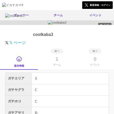
新規登録・ログイン
プレイヤー
チーム
イベント
148
coolkaba3
𝕏 ページ
2
0
1
0
チーム
イベント
基本情報
ガチエリア
S
ガチヤグラ
C
ガチホコ
C
ガチアサリ
B-