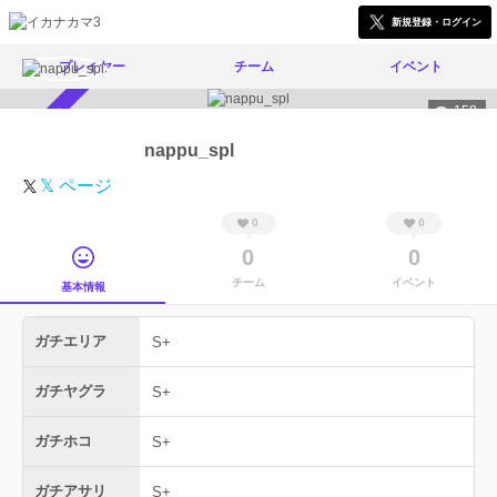
新規登録・ログイン
プレイヤー
チーム
イベント
158
スカウト受付中
nappu_spl
𝕏 ページ
0
0
0
0
チーム
イベント
基本情報
ガチエリア
S+
ガチヤグラ
S+
ガチホコ
S+
ガチアサリ
S+