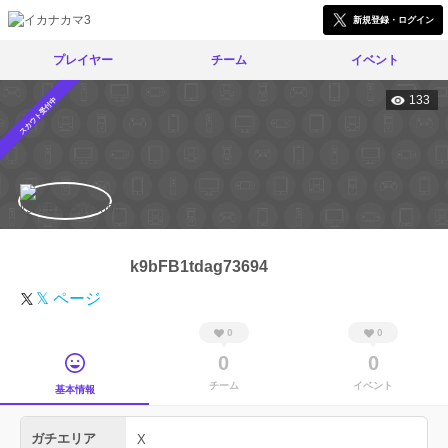
新規登録・ログイン
プレイヤー
チーム
イベント
133
スカウト受付中
k9bFB1tdag73694
𝕏 ページ
0
0
0
0
チーム
イベント
基本情報
ガチエリア
X