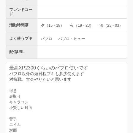
フレンドコー
ド
活動時間帯
夕（15 - 19）
夜（19 - 23）
深（23 - 03）
よく使うブキ
パブロ
パブロ・ヒュー
配信URL
最高XP2300くらいのパブロ使いです
パブロ以外の短射程ブキも多少使えます
対抗戦、大会やりたいと思います
得意
裏取り
キャラコン
小賢しい対面
苦手
エイム
対面