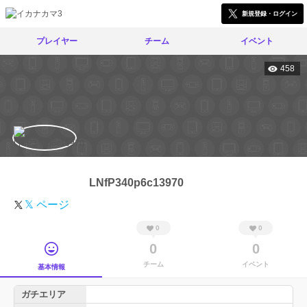
新規登録・ログイン
プレイヤー
チーム
イベント
458
LNfP340p6c13970
𝕏 ページ
0
0
0
0
チーム
イベント
基本情報
ガチエリア