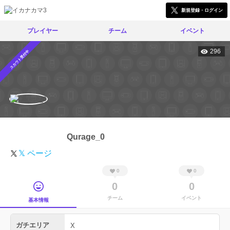
新規登録・ログイン
プレイヤー
チーム
イベント
296
スカウト受付中
Qurage_0
𝕏 ページ
0
0
0
0
チーム
イベント
基本情報
ガチエリア
X