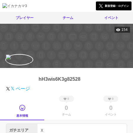
新規登録・ログイン
プレイヤー
チーム
イベント
154
hH3wis6K3g82528
𝕏 ページ
0
0
0
0
チーム
イベント
基本情報
ガチエリア
X