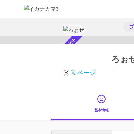
プ
スカウト受付中
ろぉ
𝕏 ページ
基本情報