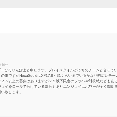
時46分
のリーダーひろりんぽよと申します。プレイスタイルがうちのチームと合っ
事ですがNexuSquidはXP17.8～31くらいまでいるかなり幅広い
で２５以上の募集はありますが２５以下限定のプラベや対抗戦などもあ
ジョイをロールで分けている部分もありエンジョイはパワーが全く関係
願い致します。