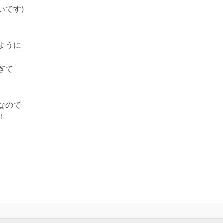
いです)
ように
ぎて
なので
！