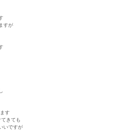
‎
ますが
す
し
てます
けてきても
いいですが