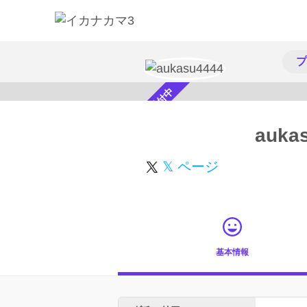
プ
スカウト受付中
auka
𝕏 ページ
基本情報