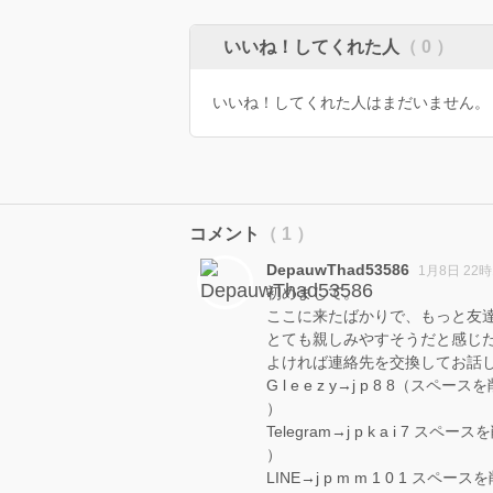
いいね！してくれた人
（ 0 ）
いいね！してくれた人はまだいません。
コメント
（ 1 ）
DepauwThad53586
1月8日 22時
初めまして。
ここに来たばかりで、もっと友
とても親しみやすそうだと感じ
よければ連絡先を交換してお話
G l e e z y→j p 8 8（スペ
）
Telegram→j p k a i 7 スペ
）
LINE→j p m m 1 0 1 スペ