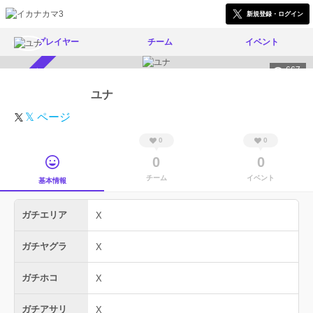
新規登録・ログイン
プレイヤー
チーム
イベント
667
スカウト受付中
ユナ
𝕏 ページ
0
0
0
0
チーム
イベント
基本情報
ガチエリア
X
ガチヤグラ
X
ガチホコ
X
ガチアサリ
X