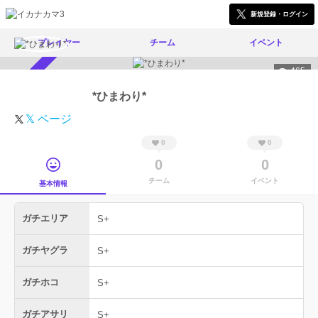
新規登録・ログイン
プレイヤー
チーム
イベント
465
スカウト受付中
*ひまわり*
𝕏 ページ
0
0
0
0
チーム
イベント
基本情報
ガチエリア
S+
ガチヤグラ
S+
ガチホコ
S+
ガチアサリ
S+