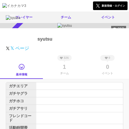
新規登録・ログイン
プレイヤー
チーム
イベント
217
スカウト受付中
syutsu
𝕏 ページ
326
0
1
0
チーム
イベント
基本情報
ガチエリア
ガチヤグラ
ガチホコ
ガチアサリ
フレンドコー
ド
活動時間帯