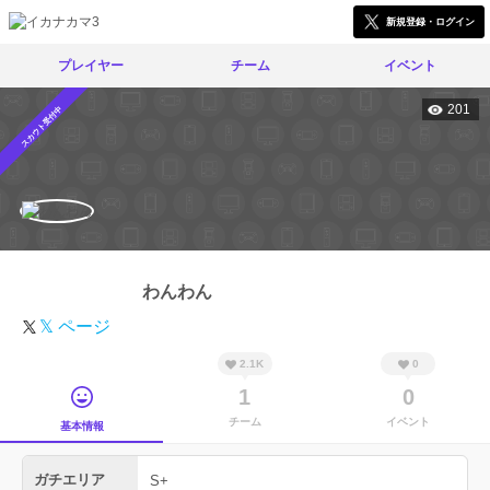
新規登録・ログイン
プレイヤー
チーム
イベント
201
スカウト受付中
わんわん
𝕏 ページ
2.1K
0
1
0
チーム
イベント
基本情報
ガチエリア
S+