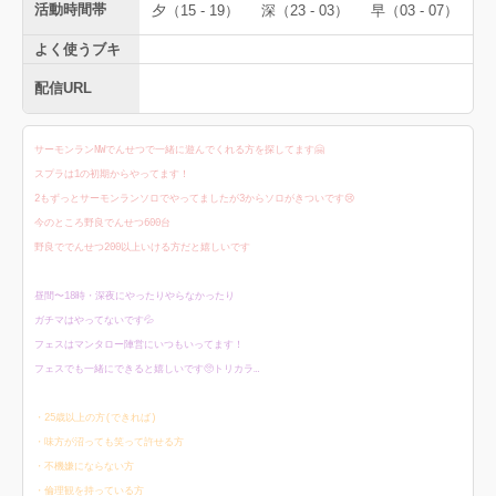
活動時間帯
夕（15 - 19）
深（23 - 03）
早（03 - 07）
よく使うブキ
配信URL
サーモンランNWでんせつで一緒に遊んでくれる方を探してます🤗
スプラは1の初期からやってます！
2もずっとサーモンランソロでやってましたが3からソロがきついです😢
今のところ野良でんせつ600台
野良ででんせつ200以上いける方だと嬉しいです
昼間〜18時・深夜にやったりやらなかったり
ガチマはやってないです💦
フェスはマンタロー陣営にいつもいってます！
フェスでも一緒にできると嬉しいです🥺トリカラ…
・25歳以上の方(できれば)
・味方が沼っても笑って許せる方
・不機嫌にならない方
・倫理観を持っている方