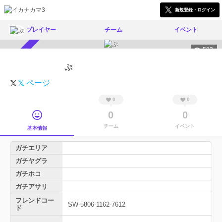
新規登録・ログイン
プレイヤー
チーム
イベント
583
スカウト受付中
ぷ
𝕏 ページ
0
0
0
0
チーム
イベント
基本情報
ガチエリア
ガチヤグラ
ガチホコ
ガチアサリ
フレンドコー
SW-5806-1162-7612
ド