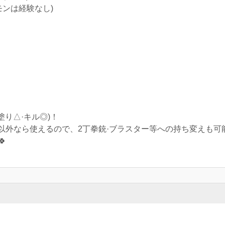
モンは経験なし)
塗り△·キル◎)！
外なら使えるので、2丁拳銃·ブラスター等への持ち変えも可能
