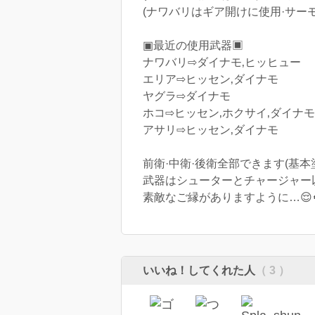
(ナワバリはギア開けに使用·サー
▣最近の使用武器▣
ナワバリ⇨ダイナモ‚ヒッヒュー
エリア⇨ヒッセン‚ダイナモ
ヤグラ⇨ダイナモ
ホコ⇨ヒッセン‚ホクサイ‚ダイナモ
アサリ⇨ヒッセン‚ダイナモ
前衛·中衛·後衛全部できます(基本
武器はシューターとチャージャー以
素敵なご縁がありますように…😌
いいね！してくれた人
（ 3 ）