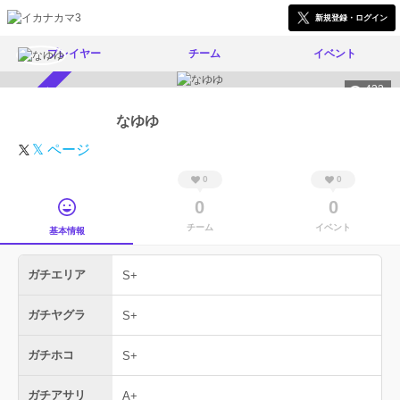
新規登録・ログイン
プレイヤー
チーム
イベント
432
スカウト受付中
なゆゆ
𝕏 ページ
0
0
0
0
チーム
イベント
基本情報
ガチエリア
S+
ガチヤグラ
S+
ガチホコ
S+
ガチアサリ
A+