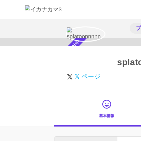
プ
スカウト受付中
spla
𝕏 ページ
基本情報