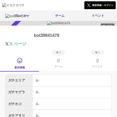
新規登録・ログイン
プレイヤー
チーム
イベント
186
スカウト受付中
bot39841479
𝕏 ページ
0
0
0
0
チーム
イベント
基本情報
ガチエリア
A-
ガチヤグラ
A-
ガチホコ
A-
ガチアサリ
A-