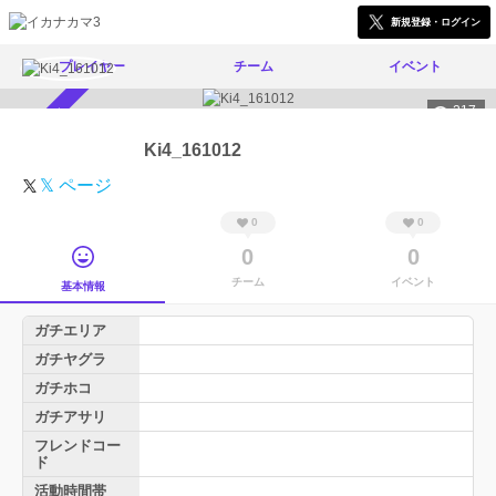
新規登録・ログイン
プレイヤー
チーム
イベント
217
スカウト受付中
Ki4_161012
𝕏 ページ
0
0
0
0
チーム
イベント
基本情報
ガチエリア
ガチヤグラ
ガチホコ
ガチアサリ
フレンドコー
ド
活動時間帯