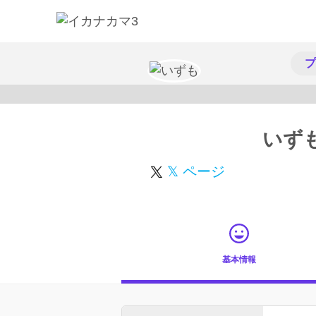
プ
いず
𝕏 ページ
基本情報