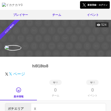
新規登録・ログイン
プレイヤー
チーム
イベント
524
スカウト受付中
hi918to8
𝕏 ページ
0
0
0
0
チーム
イベント
基本情報
ガチエリア
X