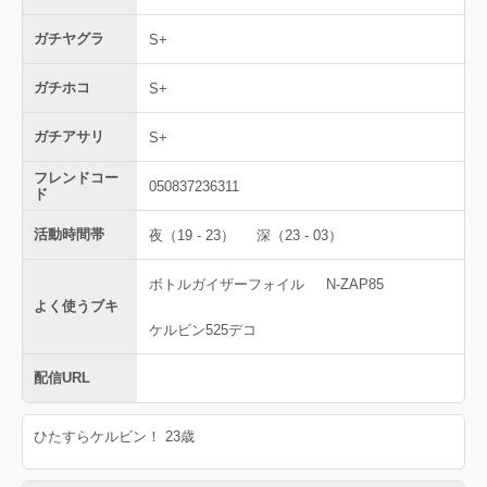
ガチヤグラ
S+
ガチホコ
S+
ガチアサリ
S+
フレンドコー
050837236311
ド
活動時間帯
夜（19 - 23）
深（23 - 03）
ボトルガイザーフォイル
N-ZAP85
よく使うブキ
ケルビン525デコ
配信URL
ひたすらケルビン！ 23歳