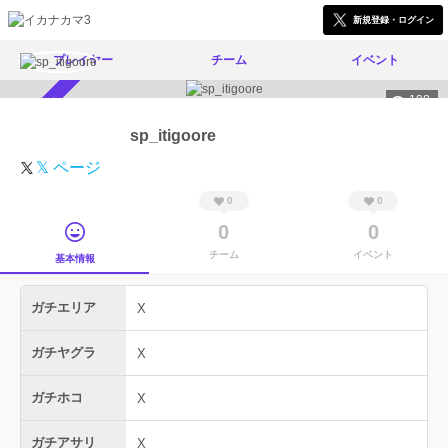
新規登録・ログイン
プレイヤー
チーム
イベント
198
スカウト受付中
sp_itigoore
𝕏 ページ
0
0
0
0
チーム
イベント
基本情報
ガチエリア
X
ガチヤグラ
X
ガチホコ
X
ガチアサリ
X