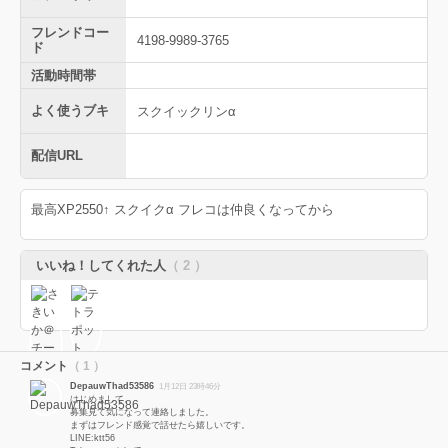
フレンドコー
4198-9989-3765
ド
活動時間帯
よく使うブキ
スクイックリンα
配信URL
最高XP2550↑ スクイクα フレコは仲良くなってから
いいね！してくれた人
（ 2 ）
コメント
（ 1 ）
DepauwThad53586
1月12日 23時46分
はじめまして。
募集見て気になって連絡しました。
まずはフレンド感覚で話せたら嬉しいです。
LINE:ktt56