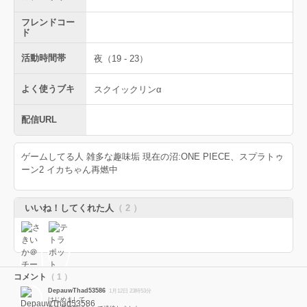
フレンドコー
ド
活動時間帯
夜（19 - 23）
よく使うブキ
スクイックリンα
配信URL
ゲームしてる人 雑多な趣味垢 現在の沼:ONE PIECE、スプラトゥ
ーン2 イカちゃん再燃中
いいね！してくれた人
（ 2 ）
コメント
（ 1 ）
DepauwThad53586
1月12日 23時53分
はじめまして。