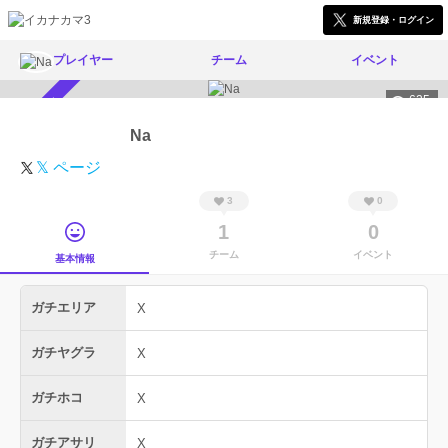
新規登録・ログイン
プレイヤー
チーム
イベント
625
スカウト受付中
Na
𝕏 ページ
3
0
1
0
チーム
イベント
基本情報
ガチエリア
X
ガチヤグラ
X
ガチホコ
X
ガチアサリ
X